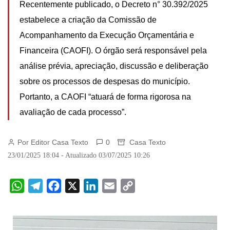
Recentemente publicado, o Decreto n° 30.392/2025
estabelece a criação da Comissão de
Acompanhamento da Execução Orçamentária e
Financeira (CAOFI). O órgão será responsável pela
análise prévia, apreciação, discussão e deliberação
sobre os processos de despesas do município.
Portanto, a CAOFI “atuará de forma rigorosa na
avaliação de cada processo”.
Por Editor Casa Texto
0
Casa Texto
23/01/2025 18:04 - Atualizado 03/07/2025 10:26
W
T
F
X
L
E
C
h
e
a
i
m
o
a
l
c
n
a
p
t
e
e
k
i
y