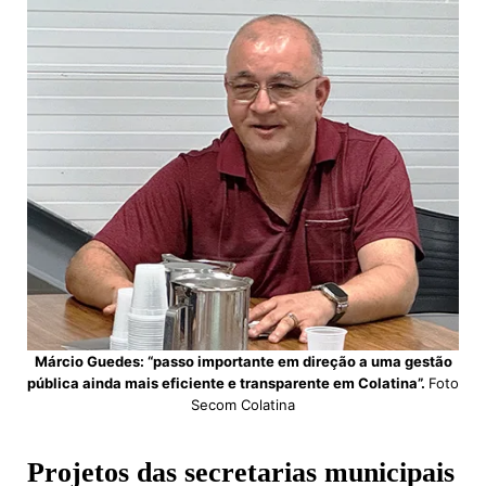
s
g
b
e
l
L
A
r
o
d
i
p
a
o
I
n
p
m
k
n
k
Márcio Guedes: “passo importante em direção a uma gestão
pública ainda mais eficiente e transparente em Colatina”.
Foto
Secom Colatina
Projetos das secretarias municipais