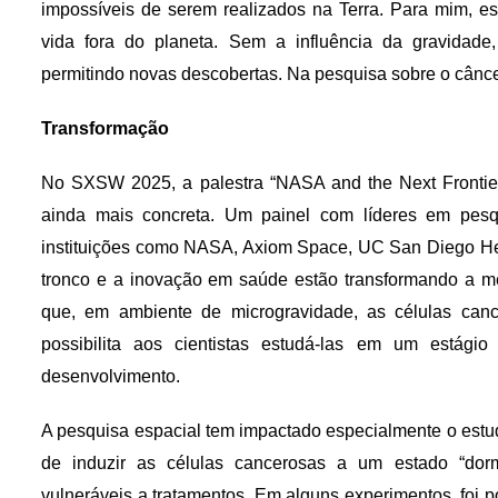
impossíveis de serem realizados na Terra. Para mim, e
vida fora do planeta. Sem a influência da gravidade
permitindo novas descobertas. Na pesquisa sobre o câncer
Transformação
No SXSW 2025, a palestra “NASA and the Next Frontier
ainda mais concreta. Um painel com líderes em pesqu
instituições como NASA, Axiom Space, UC San Diego Hea
tronco e a inovação em saúde estão transformando a me
que, em ambiente de microgravidade, as células cance
possibilita aos cientistas estudá-las em um estági
desenvolvimento.
A pesquisa espacial tem impactado especialmente o estu
de induzir as células cancerosas a um estado “dorm
vulneráveis a tratamentos. Em alguns experimentos, foi po