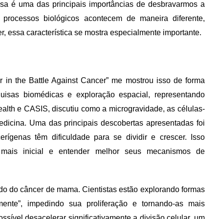
ssa é uma das principais importâncias de desbravarmos a
, processos biológicos acontecem de maneira diferente,
, essa característica se mostra especialmente importante.
 in the Battle Against Cancer” me mostrou isso de forma
isas biomédicas e exploração espacial, representando
lth e CASIS, discutiu como a microgravidade, as células-
dicina. Uma das principais descobertas apresentadas foi
rígenas têm dificuldade para se dividir e crescer. Isso
o mais inicial e entender melhor seus mecanismos de
do do câncer de mama. Cientistas estão explorando formas
ente”, impedindo sua proliferação e tornando-as mais
ssível desacelerar significativamente a divisão celular, um