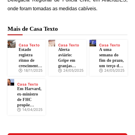
onde foram tomadas as medidas cabíveis.
Mais de Casa Texto
Casa Texto
Casa Texto
Casa Texto
Estado
Alerta
A uma
registra
aviário:
semana do
ritmo de
Gripe em
fim do prazo,
crescimento
granjas
um terço dos
18/11/2025
24/05/2025
24/05/2025
entre os mais
comerciais
brasileiros
consistentes
preocupa,
não declarou
do País
mas carne de
IR
Casa Texto
frango segue
Em Harvard,
segura para
ex-ministro
consumo
de FHC
propõe
14/04/2025
congelar
salário
mínimo por
seis anos