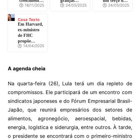
crescimento
granjas
um terço dos
18/11/2025
24/05/2025
24/05/2025
entre os mais
comerciais
brasileiros
consistentes
preocupa,
não declarou
do País
mas carne de
IR
Casa Texto
frango segue
Em Harvard,
segura para
ex-ministro
consumo
de FHC
propõe
14/04/2025
congelar
salário
mínimo por
seis anos
A agenda cheia
Na quarta-feira (26), Lula terá um dia repleto de
compromissos. Ele participará de um encontro com
sindicatos japoneses e do Fórum Empresarial Brasil-
Japão, que reunirá empresários dos setores de
alimentos, agronegócio, aeroespacial, bebidas,
energia, logística e siderurgia, entre outros. À tarde,
o presidente se encontrará com o primeiro-ministro