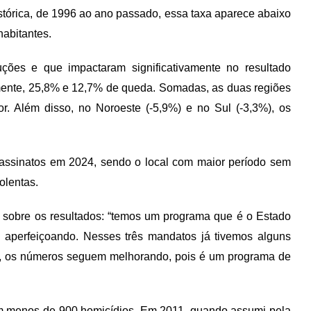
histórica, de 1996 ao ano passado, essa taxa aparece abaixo
habitantes.
ões e que impactaram significativamente no resultado
amente, 25,8% e 12,7% de queda. Somadas, as duas regiões
r. Além disso, no Noroeste (-5,9%) e no Sul (-3,3%), os
sassinatos em 2024, sendo o local com maior período sem
olentas.
sobre os resultados: “temos um programa que é o Estado
 aperfeiçoando. Nesses três mandatos já tivemos alguns
s, os números seguem melhorando, pois é um programa de
com menos de 900 homicídios. Em 2011, quando assumi pela