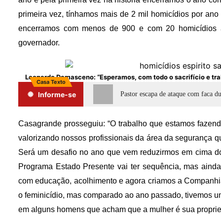
primeira vez, tínhamos mais de 2 mil homicídios por ano
encerramos com menos de 900 e com 20 homicídios a c
governador.
Leonardo Damasceno: “Esperamos, com todo o sacrifício e tr
Casa Texto
Informe-se
Pastor escapa de ataque com faca du
Casagrande prosseguiu: “O trabalho que estamos fazendo
valorizando nossos profissionais da área da segurança 
Será um desafio no ano que vem reduzirmos em cima do
Programa Estado Presente vai ter sequência, mas ainda
com educação, acolhimento e agora criamos a Companh
o feminicídio, mas comparado ao ano passado, tivemos u
em alguns homens que acham que a mulher é sua proprie