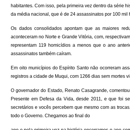
habitantes. Com isso, pela primeira vez dentro da série 
da média nacional, que é de 24 assassinatos por 100 mil 
Os dados consolidados apontam que as maiores reduç
aconteceram no Norte e Grande Vitória, com, respectiv
representam 119 homicídios a menos que o ano anterio
assassinatos também caíram.
Em oito municípios do Espírito Santo não ocorreram as
registros a cidade de Muqui, com 1266 dias sem mortes vi
O governador do Estado, Renato Casagrande, comentou 
Presente em Defesa da Vida, desde 2011, e que foi se
secretários e vocês percebem que mesmo com as troca
todo o Governo. Chegamos ao final do
ano e pela primeira vez na história encerramos o ano 