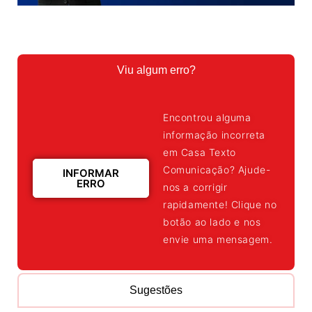
Viu algum erro?
Encontrou alguma
informação incorreta
em Casa Texto
Comunicação? Ajude-
INFORMAR
ERRO
nos a corrigir
rapidamente! Clique no
botão ao lado e nos
envie uma mensagem.
Sugestões