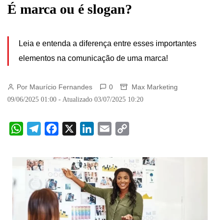
É marca ou é slogan?
Leia e entenda a diferença entre esses importantes
elementos na comunicação de uma marca!
Por Maurício Fernandes
0
Max Marketing
09/06/2025 01:00 - Atualizado 03/07/2025 10:20
W
T
F
X
L
E
C
h
e
a
i
m
o
a
l
c
n
a
p
t
e
e
k
i
y
s
g
b
e
l
L
A
r
o
d
i
p
a
o
I
n